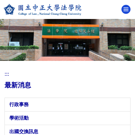
跳
到
主
要
內
容
區
:::
最新消息
行政事務
學術活動
出國交換訊息