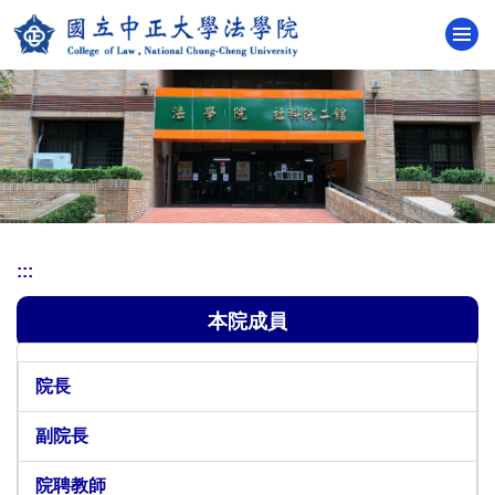
跳
到
主
要
內
容
區
:::
本院成員
院長
副院長
院聘教師