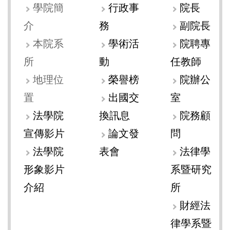
學院簡
行政事
院長
介
務
副院長
本院系
學術活
院聘專
所
動
任教師
地理位
榮譽榜
院辦公
置
出國交
室
法學院
換訊息
院務顧
宣傳影片
論文發
問
法學院
表會
法律學
形象影片
系暨研究
介紹
所
財經法
律學系暨