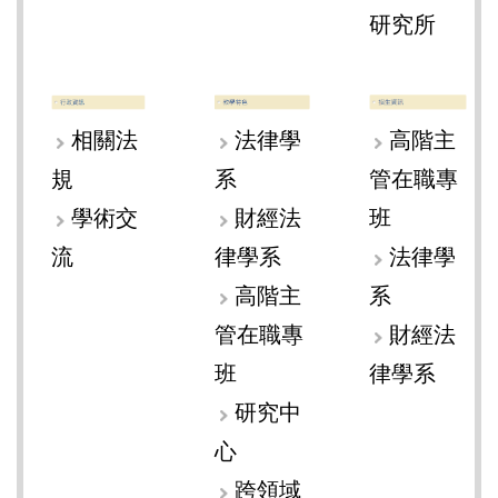
研究所
相關法
法律學
高階主
規
系
管在職專
學術交
財經法
班
流
律學系
法律學
高階主
系
管在職專
財經法
班
律學系
研究中
心
跨領域