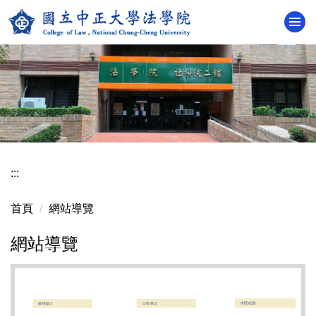
跳
到
主
要
內
容
區
:::
首頁
網站導覽
網站導覽