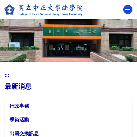
跳
到
主
要
內
容
區
:::
最新消息
行政事務
學術活動
出國交換訊息