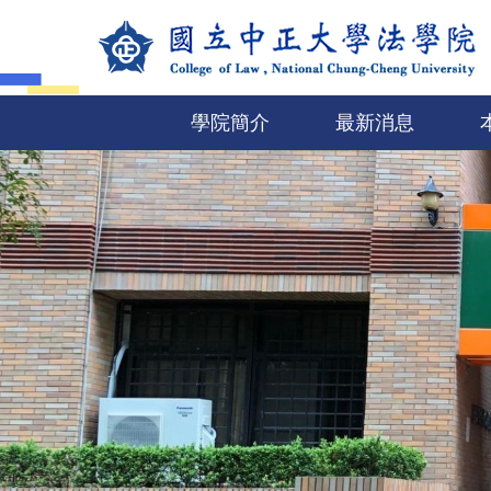
跳
到
主
要
學院簡介
最新消息
內
容
區