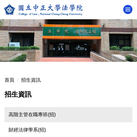
跳
到
主
要
內
容
區
首頁
招生資訊
招生資訊
高階主管在職專班(招)
財經法律學系(招)